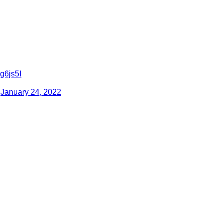
eg6js5I
)
January 24, 2022