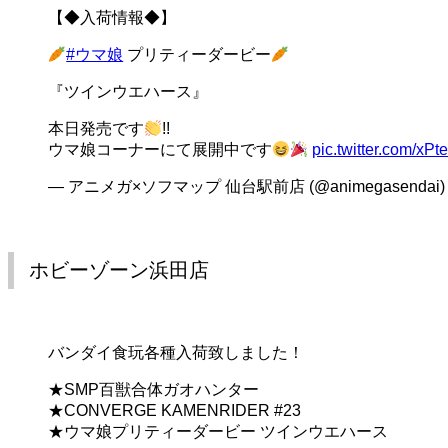
【◆入荷情報◆】
#ウマ娘
プリティーダービー
『ツインウエハース』
本日発売です
!!
ウマ娘コーナーにて展開中です
pic.twitter.com/xPt
— アニメガ×ソフマップ 仙台駅前店 (@animegasendai
ホビーゾーン浜田店
バンダイ食玩各種入荷致しました！
★SMP百獣合体ガオハンター
★CONVERGE KAMENRIDER #23
★ウマ娘プリティーダービー ツインウエハース