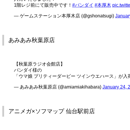
1階レジ前にて販売中です！
#バンダイ
#本厚木
pic.twi
— ゲームステーション本厚木店 (@gshonatsugi)
Januar
あみあみ秋葉原店
【秋葉原ラジオ会館店】
バンダイ様の
「ウマ娘 プリティーダービー ツインウエハース」が入
— あみあみ秋葉原店 (@amiamiakihabara)
January 24, 
アニメガ×ソフマップ 仙台駅前店