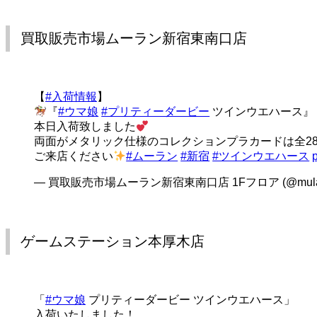
買取販売市場ムーラン新宿東南口店
【
#入荷情報
】
『
#ウマ娘
#プリティーダービー
ツインウエハース』
本日入荷致しました
両面がメタリック仕様のコレクションプラカードは全2
ご来店ください
#ムーラン
#新宿
#ツインウエハース
— 買取販売市場ムーラン新宿東南口店 1Fフロア (@mulas
ゲームステーション本厚木店
「
#ウマ娘
プリティーダービー ツインウエハース」
入荷いたしました！