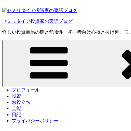
コ
ン
テ
セミリタイア投資家の裏話ブログ
ン
ツ
怪しい投資商品の罠と危険性、初心者向け心得と抜け道、モ
へ
ス
キ
ッ
プ
プロフィール
投資
お役立ち
芸能
日記
プライバシーポリシー