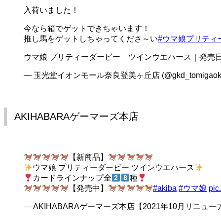
入荷いました！
今なら箱でゲットできちゃいます！
推し馬をゲットしちゃってくださ～い
#ウマ娘プリティ
ウマ娘 プリティーダービー ツインウエハース｜発売日：
— 玉光堂イオンモール奈良登美ヶ丘店 (@gkd_tomigaok
AKIHABARAゲーマーズ本店
【新商品】
ウマ娘 プリティーダービー ツインウエハース
カードラインナップ全
種
【発売中】
#akiba
#ウマ娘
pic
— AKIHABARAゲーマーズ本店【2021年10月リニューア