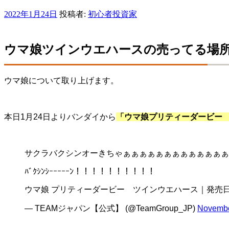
投
2022年1月24日
投稿者:
初心者投資家
稿
日:
ウマ娘ツインウエハースの売ってる場
ウマ娘について取り上げます。
本日1月24日よりバンダイから
「ウマ娘プリティーダービー
サクラバクシンオーきちゃぁぁぁぁぁぁぁぁぁぁぁぁぁ
ﾊﾞｸｼﾝｼｰｰｰｰｰﾝ！！！！！！！！！！
ウマ娘 プリティーダービー ツインウエハース｜発売日
— TEAMジャパン【公式】 (@TeamGroup_JP)
Novembe