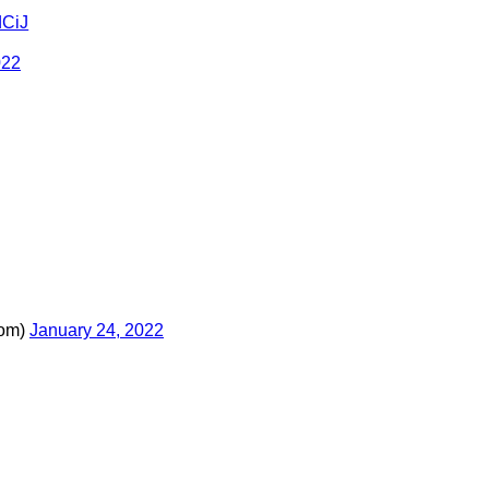
dCiJ
022
om)
January 24, 2022