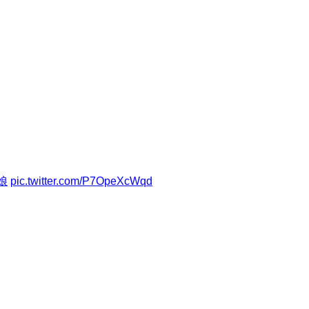
娘
pic.twitter.com/P7OpeXcWqd