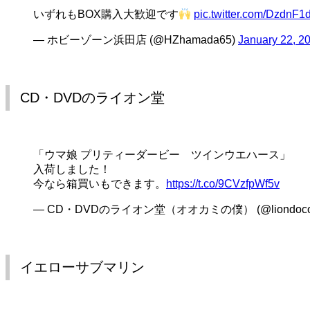
いずれもBOX購入大歓迎です
pic.twitter.com/DzdnF1
— ホビーゾーン浜田店 (@HZhamada65)
January 22, 2
CD・DVDのライオン堂
「ウマ娘 プリティーダービー ツインウエハース」
入荷しました！
今なら箱買いもできます。
https://t.co/9CVzfpWf5v
— CD・DVDのライオン堂（オオカミの僕） (@liondoc
イエローサブマリン