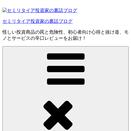
コ
ン
テ
セミリタイア投資家の裏話ブログ
ン
ツ
怪しい投資商品の罠と危険性、初心者向け心得と抜け道、モ
へ
ノとサービスの辛口レビューをお届け！
ス
キ
ッ
プ