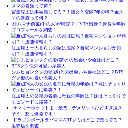
宮舘涼太は事実婚してる？！彼女と交際7年の噂？金ス
マの暴露って何？
緋八マナ前世(中の人)が特定？！VTA出身？身長や年齢
プロフィールを調査！
渡辺翔太一人暮らしの家は広尾？自宅マンションが判
明？！遭遇情報も？
シムヒョンタクの妻(嫁)との出会いや会社はどこ？BTS
グク似の可愛い系美人！
渡辺翔太の父親の名前に母親の年齢は？妹はそっくりで
エピソードに爆笑？！
サマリーポケットまじ最悪…デメリットひどすぎ泣き
そう。怒り爆発です！
ドラゴンボールラバマスARTグミはどこで売ってる？
販売店を調査