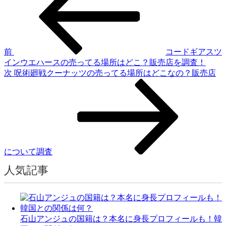
稿
投
ナ
稿
ビ
ゲ
前
コードギアスツ
ー
インウエハースの売ってる場所はどこ？販売店を調査！
次
次
呪術廻戦クーナッツの売ってる場所はどこなの？販売店
シ
の
ョ
投
稿
ン
について調査
人気記事
石山アンジュの国籍は？本名に身長プロフィールも！韓