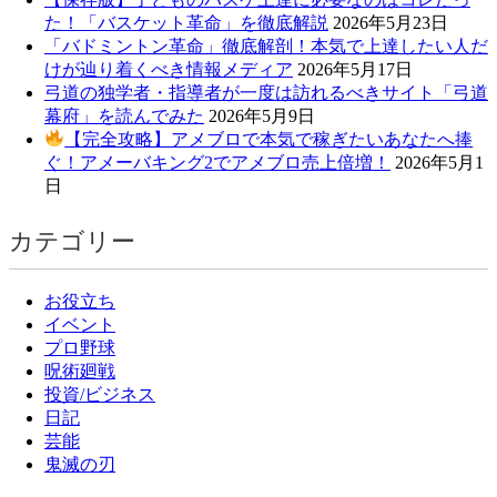
た！「バスケット革命」を徹底解説
2026年5月23日
「バドミントン革命」徹底解剖！本気で上達したい人だ
けが辿り着くべき情報メディア
2026年5月17日
弓道の独学者・指導者が一度は訪れるべきサイト「弓道
幕府」を読んでみた
2026年5月9日
【完全攻略】アメブロで本気で稼ぎたいあなたへ捧
ぐ！アメーバキング2でアメブロ売上倍増！
2026年5月1
日
カテゴリー
お役立ち
イベント
プロ野球
呪術廻戦
投資/ビジネス
日記
芸能
鬼滅の刃