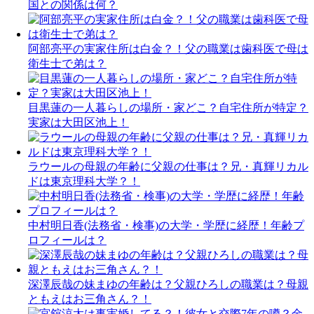
国との関係は何？
阿部亮平の実家住所は白金？！父の職業は歯科医で母は
衛生士で弟は？
目黒蓮の一人暮らしの場所・家どこ？自宅住所が特定？
実家は大田区池上！
ラウールの母親の年齢に父親の仕事は？兄・真輝リカル
ドは東京理科大学？！
中村明日香(法務省・検事)の大学・学歴に経歴！年齢プ
ロフィールは？
深澤辰哉の妹まゆの年齢は？父親ひろしの職業は？母親
ともえはお三角さん？！