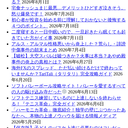
る？
2026年8月1日
宅食ナッシュまじ最悪…デメリットひどすぎ泣きそう。
怒り爆発です！
2026年7月26日
初心者が投資を始める前に理解しておかないと後悔する
４つのポイント。
2026年7月18日
二度寝すると一日中眠いので、一旦起きたら眠くても起
きていた方がイイ事
2026年7月11日
アルス・アルマル性格悪いから炎上した？荒らし・誹謗
中傷事件の顛末まとめ
2026年7月4日
【嘘松】大空スバルは嘘つきか？火事は本当？あやめ殿
事件の炎上の真相とは？
2026年6月27日
海外FXのスプレッド、ただ払い続けるだけで終わって
いませんか？TariTali（タリタリ）完全攻略ガイド
2026
年6月20日
ソフトバレーボール攻略サイト！バレーを愛するすべて
の人の駆け込み寺だった
2026年6月13日
ソフトテニス練習しているのに上達しないを終わらせ
る！『テニス革命』完全ガイド
2026年6月6日
「ハーモニカ革命」徹底紹介！独学の壁にぶつかったあ
なたへ、本物の上達ノウハウを届ける情報メディア
2026年5月29日
【保存版】子どものバスケ上達に必要なのはコレだっ