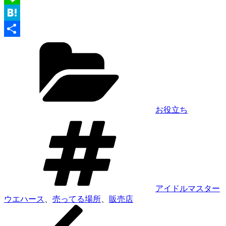
Line
Hatena
カ
共
テ
有
ゴ
リ
ー
お役立ち
タ
グ
アイドルマスター
ウエハース
、
売ってる場所
、
販売店
前
投
の