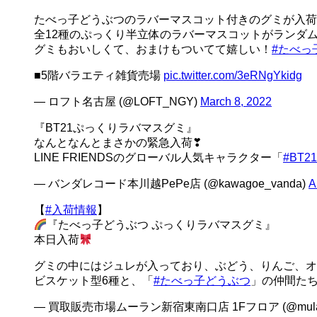
たべっ子どうぶつのラバーマスコット付きのグミが入荷
全12種のぷっくり半立体のラバーマスコットがランダ
グミもおいしくて、おまけもついてて嬉しい！
#たべっ
■5階バラエティ雑貨売場
pic.twitter.com/3eRNgYkidg
— ロフト名古屋 (@LOFT_NGY)
March 8, 2022
『BT21ぷっくりラバマスグミ』
なんとなんとまさかの緊急入荷❣
LINE FRIENDSのグローバル人気キャラクター「
#BT21
— バンダレコード本川越PePe店 (@kawagoe_vanda)
A
【
#入荷情報
】
『たべっ子どうぶつ ぷっくりラバマスグミ』
本日入荷
グミの中にはジュレが入っており、ぶどう、りんご、オ
ビスケット型6種と、「
#たべっ子どうぶつ
」の仲間た
— 買取販売市場ムーラン新宿東南口店 1Fフロア (@mulas