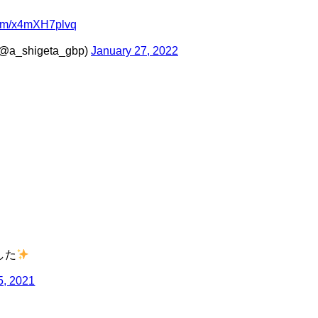
.com/x4mXH7plvq
higeta_gbp)
January 27, 2022
した
5, 2021