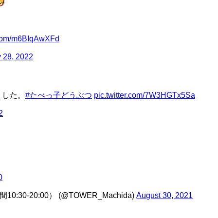
r.com/m6BIqAwXFd
 28, 2022
ました。
#たべっ子どうぶつ
pic.twitter.com/7W3HGTx5Sa
2
0
10:30-20:00） (@TOWER_Machida)
August 30, 2021