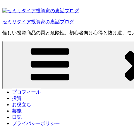
コ
ン
テ
セミリタイア投資家の裏話ブログ
ン
ツ
怪しい投資商品の罠と危険性、初心者向け心得と抜け道、モ
へ
ス
キ
ッ
プ
プロフィール
投資
お役立ち
芸能
日記
プライバシーポリシー