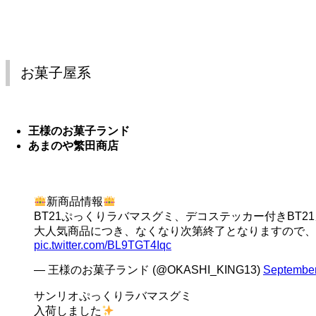
お菓子屋系
王様のお菓子ランド
あまのや繁田商店
新商品情報
BT21ぷっくりラバマスグミ、デコステッカー付きBT2
大人気商品につき、なくなり次第終了となりますので、
pic.twitter.com/BL9TGT4Iqc
— 王様のお菓子ランド (@OKASHI_KING13)
September
サンリオぷっくりラバマスグミ
入荷しました