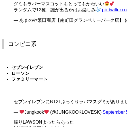
グミもラバーマスコットもとってもかわいい
ランダムで12種、誰が出るかはお楽しみ
pic.twitter
— あまのや繁田商店【南町田グランベリーパーク店】 (@a_s
コンビニ系
セブンイレブン
ローソン
ファミリーマート
セブンイレブンにBT21ぷっくりラバマスグミがありま
—
Jungkook
(@JUNGKOOKLOVESK)
September 
帰りLAWSONよったらあった