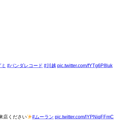
グミ
#バンダレコード
#川越
pic.twitter.com/fYTg6P8luk
来店ください
#ムーラン
pic.twitter.com/lYPNiqFFmC