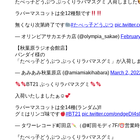
たべっ子どうぶつ ぷっくりラバマスグミ 入荷しました
ラバーマスコットは全12種類です
無くなり次第終了です
#たべっ子どうぶつ
pic.twitte
— オリンピアサカエチカ店 (@olympia_sakae)
February
【秋葉原ラジオ会館店】
バンダイ様の
「たべっ子どうぶつ ぷっくりラバマスグミ」が入荷し
— あみあみ秋葉原店 (@amiamiakihabara)
March 2, 202
BT21 ぷっくりラバマスグミ
入荷いたしましたぁ☺
ラバーマスコットは全14種(ランダム)!!
グミはリンゴ味です
#BT21
pic.twitter.com/ondgeDI4s
— タワーレコード町田店
（@町田モディ7F/
営業時間
『たべっ子どうぶつ ぷっくりラバマスグミ』