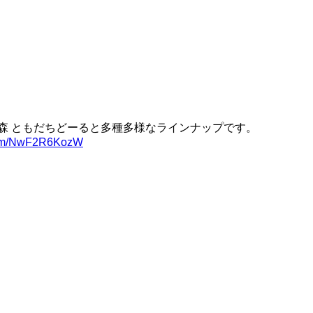
森 ともだちどーると多種多様なラインナップです。
.com/NwF2R6KozW