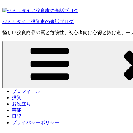
コ
ン
テ
セミリタイア投資家の裏話ブログ
ン
ツ
怪しい投資商品の罠と危険性、初心者向け心得と抜け道、モ
へ
ス
キ
ッ
プ
プロフィール
投資
お役立ち
芸能
日記
プライバシーポリシー