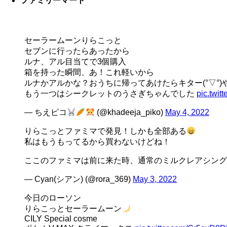
ファミリーマート
セーラームーンりらこっと
セブンに行ったらあったから
ルナ、アル目当てで3個購入
箱を持った瞬間、あ！これ軽いから
ルナかアルかな？おうちに帰ってあけたらキター(°▽°)
もう一つはシークレットのうさぎちゃんでした
pic.twi
— ちえピコ
(@khadeeja_piko)
May 4, 2022
りらこっとファミマで発見！しかも全部ある
私はもうもってるから買わないけどね！
ここのファミマは前に来た時、通常のミルクレアシン
— Cyan(シアン) (@rora_369)
May 3, 2022
今日のローソン
りらこっとセーラームーン
CILY Special cosme