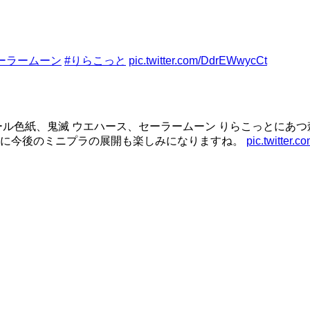
ーラームーン
#りらこっと
pic.twitter.com/DdrEWwycCt
ール色紙、鬼滅 ウエハース、セーラームーン りらこっとにあつ
さに今後のミニプラの展開も楽しみになりますね。
pic.twitter