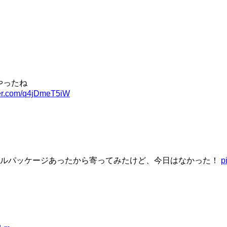
やったね
tter.com/q4jDmeT5iW
グルパッケージあったから寄ってみたけど、今日はなかった！
p