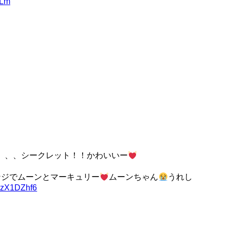
DLm
、、、シークレット！！かわいいー
ンジでムーンとマーキュリー
ムーンちゃん
うれし
6bzX1DZhf6