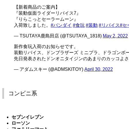
【新着商品のご案内】
『装動仮面ライダーリバイス7』
『りらこっとセーラームーン』
入荷致しました。
#バンダイ
#食玩
#装動
#リバイス
#セ
— TSUTAYA鹿島田店 (@TSUTAYA_1818)
May 2, 2022
新作食玩入荷のお知らせです。
装動リバイス、ドンブラザーズ ミニプラ、ドラゴンボ
先日発表されたドンオニタイジンのあまりのカッコよ
— アダムスキー (@ADMSKITOY)
April 30, 2022
コンビニ系
セブンイレブン
ローソン