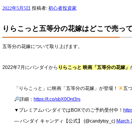
投
2022年5月5日
投稿者:
初心者投資家
稿
日:
りらこっと五等分の花嫁はどこで売っ
五等分の花嫁について取り上げます。
2022年7月にバンダイから
りらこっと 映画「五等分の花嫁」
「りらこっと」に映画「五等分の花嫁」が登場！
五
詳細：
https://t.co/sbX0Ont3rs
▼プレミアムバンダイではBOXでのご予約受付中！
http
— バンダイ キャンディ【公式】 (@candytoy_c)
March 