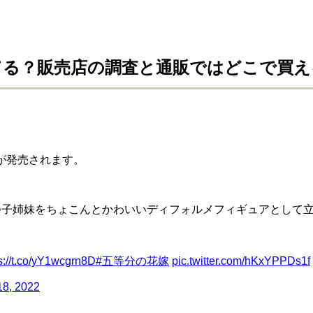
てる？販売店の調査と通販ではどこで買え
が発売されます。
つ子姉妹をちょこんとかわいいディフォルメフィギュアとして立体
s://t.co/yY1wcgrn8D
#五等分の花嫁
pic.twitter.com/hKxYPPDs1f
18, 2022