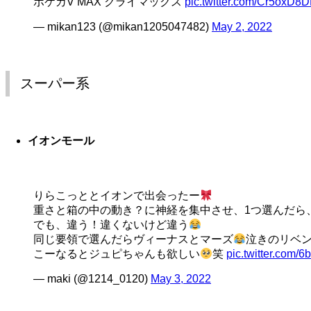
ポケカV MAX クライマックス
pic.twitter.com/Cr5oxD8
— mikan123 (@mikan1205047482)
May 2, 2022
スーパー系
イオンモール
りらこっととイオンで出会ったー
重さと箱の中の動き？に神経を集中させ、1つ選んだら
でも、違う！違くないけど違う
同じ要領で選んだらヴィーナスとマーズ
泣きのリベ
こーなるとジュピちゃんも欲しい
笑
pic.twitter.com/
— maki (@1214_0120)
May 3, 2022