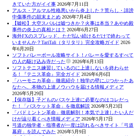
きていた方がイイ事
2026年7月11日
アルス・アルマル性格悪いから炎上した？荒らし・誹謗
中傷事件の顛末まとめ
2026年7月4日
【嘘松】大空スバルは嘘つきか？火事は本当？あやめ殿
事件の炎上の真相とは？
2026年6月27日
海外FXのスプレッド、ただ払い続けるだけで終わって
いませんか？TariTali（タリタリ）完全攻略ガイド
2026
年6月20日
ソフトバレーボール攻略サイト！バレーを愛するすべて
の人の駆け込み寺だった
2026年6月13日
ソフトテニス練習しているのに上達しないを終わらせ
る！『テニス革命』完全ガイド
2026年6月6日
「ハーモニカ革命」徹底紹介！独学の壁にぶつかったあ
なたへ、本物の上達ノウハウを届ける情報メディア
2026年5月29日
【保存版】子どものバスケ上達に必要なのはコレだっ
た！「バスケット革命」を徹底解説
2026年5月23日
「バドミントン革命」徹底解剖！本気で上達したい人だ
けが辿り着くべき情報メディア
2026年5月17日
弓道の独学者・指導者が一度は訪れるべきサイト「弓道
幕府」を読んでみた
2026年5月9日