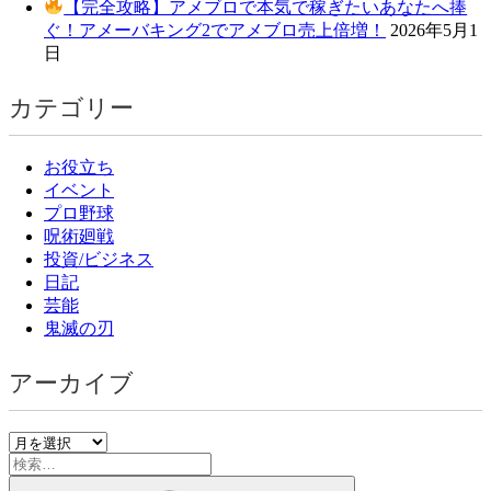
【完全攻略】アメブロで本気で稼ぎたいあなたへ捧
ぐ！アメーバキング2でアメブロ売上倍増！
2026年5月1
日
カテゴリー
お役立ち
イベント
プロ野球
呪術廻戦
投資/ビジネス
日記
芸能
鬼滅の刃
アーカイブ
ア
検
ー
索:
カ
検