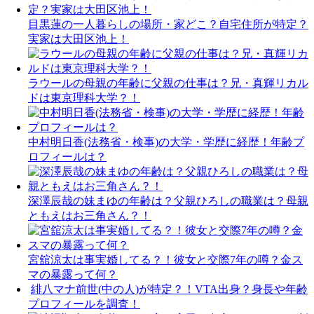
目黒蓮の一人暮らしの場所・家どこ？自宅住所が特定？
実家は大田区池上！
ラウールの母親の年齢に父親の仕事は？兄・真輝リカル
ドは東京理科大学？！
中村明日香(法務省・検事)の大学・学歴に経歴！年齢プ
ロフィールは？
深澤辰哉の妹まゆの年齢は？父親ひろしの職業は？母親
ともえはお三角さん？！
宮舘涼太は事実婚してる？！彼女と交際7年の噂？金ス
マの暴露って何？
緋八マナ前世(中の人)が特定？！VTA出身？身長や年齢
プロフィールを調査！