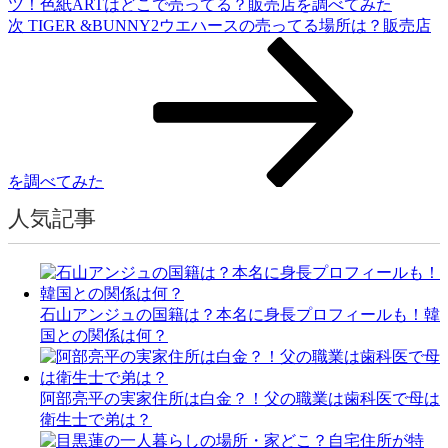
ー
ツ！色紙ARTはどこで売ってる？販売店を調べてみた
次
次
TIGER &BUNNY2ウエハースの売ってる場所は？販売店
シ
の
ョ
投
稿
ン
を調べてみた
人気記事
石山アンジュの国籍は？本名に身長プロフィールも！韓
国との関係は何？
阿部亮平の実家住所は白金？！父の職業は歯科医で母は
衛生士で弟は？