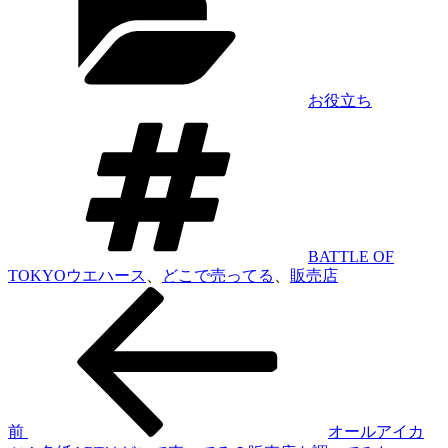
有
ゴ
リ
ー
お役立ち
タ
グ
BATTLE OF
TOKYOウエハース
、
どこで売ってる
、
販売店
前
投
の
稿
投
ナ
稿
ビ
ゲ
前
オールアイカ