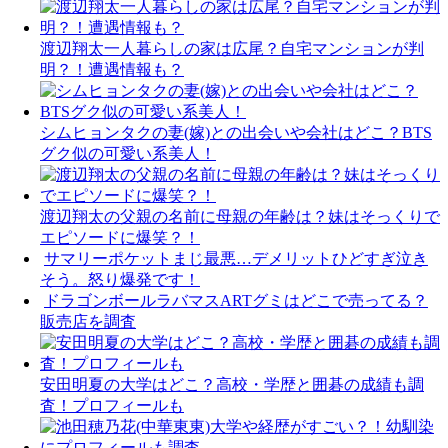
渡辺翔太一人暮らしの家は広尾？自宅マンションが判
明？！遭遇情報も？
シムヒョンタクの妻(嫁)との出会いや会社はどこ？BTS
グク似の可愛い系美人！
渡辺翔太の父親の名前に母親の年齢は？妹はそっくりで
エピソードに爆笑？！
サマリーポケットまじ最悪…デメリットひどすぎ泣き
そう。怒り爆発です！
ドラゴンボールラバマスARTグミはどこで売ってる？
販売店を調査
安田明夏の大学はどこ？高校・学歴と囲碁の成績も調
査！プロフィールも