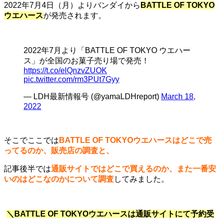
2022年7月4日（月）よりバンダイから
BATTLE OF TOKYO
ウエハース
が発売されます。
2022年7月より「BATTLE OF TOKYO ウエハー
ス」が全国のお菓子売り場で発売！
https://t.co/elQnzvZUOK
pic.twitter.com/rm3PUt7Gyy
— LDH最新情報号 (@yamaLDHreport)
March 18,
2022
そこでここでは
BATTLE OF TOKYOウエハースはどこで売
ってるのか、販売店の調査と、
記事後半では
通販サイトではどこで買えるのか、また一番安
いのはどこなのかについて調査
してみました。
＼BATTLE OF TOKYOウエハースは通販サイトにて予約受