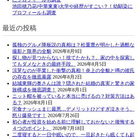
池田穂乃花(中華東東)大学や経歴がすごい？！幼馴染に
プロフィールも調査
最近の投稿
孤独のグルメ降板説の真相は？松重豊が明かした過酷な
撮影と限界の全貌
2026年8月9日
探し物が見つからない！捨てたかも？。家の中を探索し
てもダメなときの最終手段。
2026年8月5日
涼芽なのが卒業した衝撃の真相！炎上の全貌と噂の彼氏
の存在を徹底暴露
2026年8月2日
結城東輝の奥さんは誰？隠された結婚の真実と驚きの家
族構成を徹底調査！
2026年8月1日
ニット帽を被っていると本当に禿げるの？対策方法はあ
る？
2026年8月1日
宅食ナッシュまじ最悪…デメリットひどすぎ泣きそう。
怒り爆発です！
2026年7月26日
初心者が投資を始める前に理解しておかないと後悔する
４つのポイント。
2026年7月18日
二度寝すると一日中眠いので、一旦起きたら眠くても起