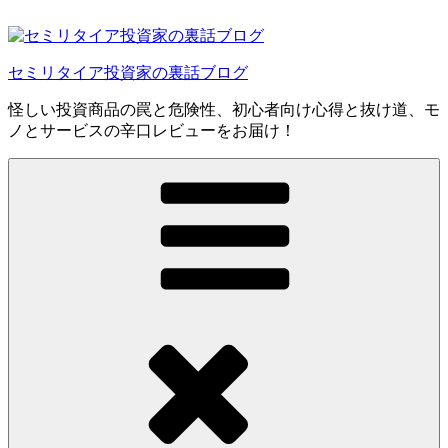
コ
ン
テ
セミリタイア投資家の裏話ブログ
ン
ツ
怪しい投資商品の罠と危険性、初心者向け心得と抜け道、モ
へ
ノとサービスの辛口レビューをお届け！
ス
キ
ッ
プ