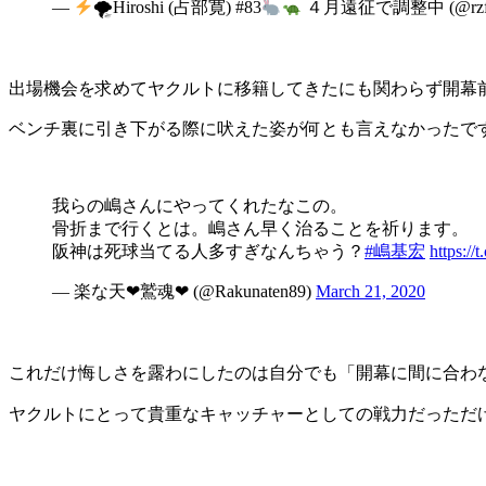
—
🌪Hiroshi (占部寛) #83
４月遠征で調整中 (@rzf_G
出場機会を求めてヤクルトに移籍してきたにも関わらず開幕前か
ベンチ裏に引き下がる際に吠えた姿が何とも言えなかったで
我らの嶋さんにやってくれたなこの。
骨折まで行くとは。嶋さん早く治ることを祈ります。
阪神は死球当てる人多すぎなんちゃう？
#嶋基宏
https:/
— 楽な天❤︎鷲魂❤︎ (@Rakunaten89)
March 21, 2020
これだけ悔しさを露わにしたのは自分でも「開幕に間に合わ
ヤクルトにとって貴重なキャッチャーとしての戦力だっただ