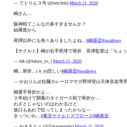
— てとりん３号 (@teto3rin)
March 21, 2020
嶋さん…
阪神戦てこんなの多すぎませんか？
結構昔から
死球以外にも色々ありましたよね…
#嶋基宏
#swallows
【ヤクルト】嶋が右手死球で骨折 高津監督は「ちょっと
— tnk (@tokyo_ys_)
March 21, 2020
嶋…骨折…( ᵒ̴̶̷̥́ _ᵒ̴̶̷̣̥̀ )悲しい
#嶋基宏
#swallows
— かおりん@拉麺カレーロマサガ野球登山天体音楽専用垢 (@W
嶋選手骨折かよ…
２年続けて開幕のタイガース戦で骨折か…
わざとじゃないのはわかるけど、
坂口もあれで狂ってしまったからな～
きっついわ…
#東京ヤクルトスワローズ
#嶋基宏
— かさまとぅ (@Takaoregairu)
March 21, 2020