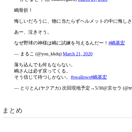
嶋骨折！
悔しいだろうに、物に当たらずヘルメットの中に悔しさ
あー、泣きそう。
なぜ野球の神様は嶋に試練を与えるんだー！
#嶋基宏
— まるこ (@you_kkdq)
March 21, 2020
落ち込んでも何もならない。
嶋さんは必ず戻ってくる。
そう信じて待つしかない。
#swallows
#嶋基宏
— とりとん(ヤクアカ) 次回現地予定→5/30@京セラ (@trtn0
まとめ