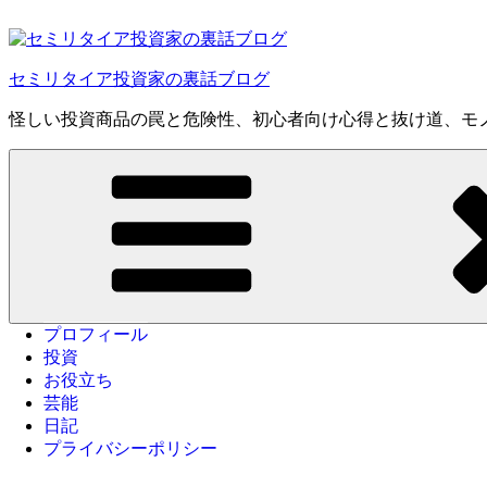
コ
ン
テ
セミリタイア投資家の裏話ブログ
ン
ツ
怪しい投資商品の罠と危険性、初心者向け心得と抜け道、モ
へ
ス
キ
ッ
プ
プロフィール
投資
お役立ち
芸能
日記
プライバシーポリシー