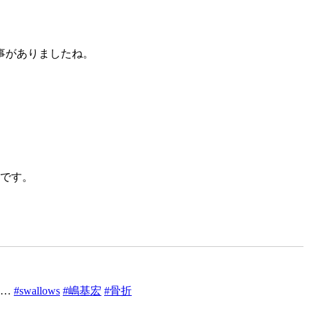
事がありましたね。
うです。
ぁ…
#swallows
#嶋基宏
#骨折