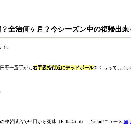
つ頃？全治何ヶ月？今シーズン中の復帰出来
ます。
中田賢一選手から
右手親指付近にデッドボール
をくらってしまいまし
。
で中田から死球（Full-Count） – Yahoo!ニュース
htt