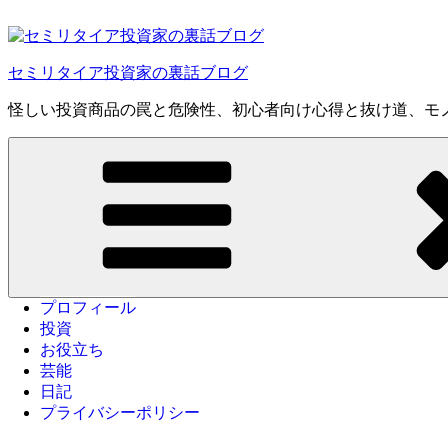
コ
ン
テ
セミリタイア投資家の裏話ブログ
ン
ツ
怪しい投資商品の罠と危険性、初心者向け心得と抜け道、モ
へ
ス
キ
ッ
プ
プロフィール
投資
お役立ち
芸能
日記
プライバシーポリシー