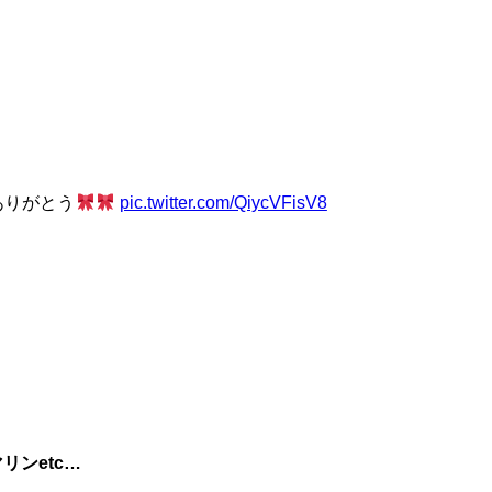
ありがとう
pic.twitter.com/QiycVFisV8
ンetc…