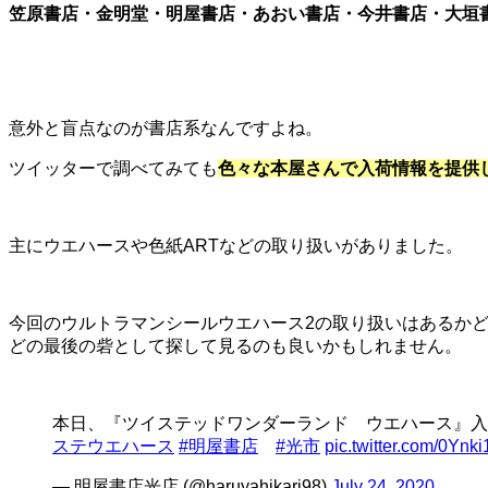
笠原書店・金明堂・明屋書店・あおい書店・今井書店・大垣書
意外と盲点なのが書店系なんですよね。
ツイッターで調べてみても
色々な本屋さんで入荷情報を提供
主にウエハースや色紙ARTなどの取り扱いがありました。
今回のウルトラマンシールウエハース2の取り扱いはあるか
どの最後の砦として探して見るのも良いかもしれません。
本日、『ツイステッドワンダーランド ウエハース』入
ステウエハース
#明屋書店
#光市
pic.twitter.com/0Yn
— 明屋書店光店 (@haruyahikari98)
July 24, 2020