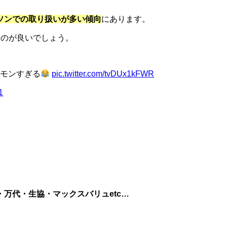
ソンでの取り扱いが多い傾向
にあります。
るのが良いでしょう。
モンすぎる
pic.twitter.com/tvDUx1kFWR
1
万代・生協・マックスバリュetc…