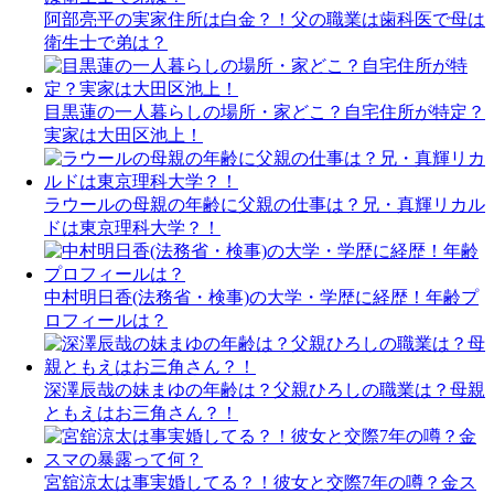
阿部亮平の実家住所は白金？！父の職業は歯科医で母は
衛生士で弟は？
目黒蓮の一人暮らしの場所・家どこ？自宅住所が特定？
実家は大田区池上！
ラウールの母親の年齢に父親の仕事は？兄・真輝リカル
ドは東京理科大学？！
中村明日香(法務省・検事)の大学・学歴に経歴！年齢プ
ロフィールは？
深澤辰哉の妹まゆの年齢は？父親ひろしの職業は？母親
ともえはお三角さん？！
宮舘涼太は事実婚してる？！彼女と交際7年の噂？金ス