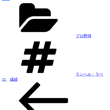
カ
共
テ
有
ゴ
リ
ー
プロ野球
タ
グ
ランヘル・ラベ
ロ
、
成績
前
投
の
稿
投
ナ
稿
ビ