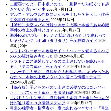
二度寝すると一日中眠いので、一旦起きたら眠くても起
きていた方がイイ事
2026年7月11日
アルス・アルマル性格悪いから炎上した？荒らし・誹謗
中傷事件の顛末まとめ
2026年7月4日
【嘘松】大空スバルは嘘つきか？火事は本当？あやめ殿
事件の炎上の真相とは？
2026年6月27日
海外FXのスプレッド、ただ払い続けるだけで終わって
いませんか？TariTali（タリタリ）完全攻略ガイド
2026
年6月20日
ソフトバレーボール攻略サイト！バレーを愛するすべて
の人の駆け込み寺だった
2026年6月13日
ソフトテニス練習しているのに上達しないを終わらせ
る！『テニス革命』完全ガイド
2026年6月6日
「ハーモニカ革命」徹底紹介！独学の壁にぶつかったあ
なたへ、本物の上達ノウハウを届ける情報メディア
2026年5月29日
【保存版】子どものバスケ上達に必要なのはコレだっ
た！「バスケット革命」を徹底解説
2026年5月23日
「バドミントン革命」徹底解剖！本気で上達したい人だ
けが辿り着くべき情報メディア
2026年5月17日
弓道の独学者・指導者が一度は訪れるべきサイト「弓道