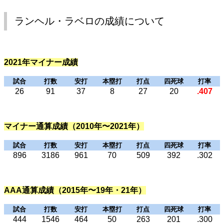
ランヘル・ラベロの成績について
2021年マイナー成績
試合
打数
安打
本塁打
打点
四死球
打率
26
91
37
8
27
20
.407
マイナー通算成績（2010年〜2021年）
試合
打数
安打
本塁打
打点
四死球
打率
896
3186
961
70
509
392
.302
AAA通算成績（2015年〜19年・21年）
試合
打数
安打
本塁打
打点
四死球
打率
444
1546
464
50
263
201
.300