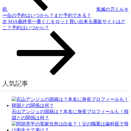
ゲ
前
鬼滅の刃ミルキ
ー
ー缶の予約はいつから？まだ予約できる？
次
次
SOA最終章一番くじをロット買い出来る通販サイトはど
シ
の
こ？予約はいつから？
ョ
投
稿
ン
人気記事
石山アンジュの国籍は？本名に身長プロフィールも！韓
国との関係は何？