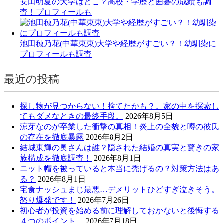
安田明夏の大学はどこ？高校・学歴と囲碁の成績も調
査！プロフィールも
池田穂乃花(中華東東)大学や経歴がすごい？！幼馴染に
プロフィールも調査
最近の投稿
探し物が見つからない！捨てたかも？。家の中を探索し
てもダメなときの最終手段。
2026年8月5日
涼芽なのが卒業した衝撃の真相！炎上の全貌と噂の彼氏
の存在を徹底暴露
2026年8月2日
結城東輝の奥さんは誰？隠された結婚の真実と驚きの家
族構成を徹底調査！
2026年8月1日
ニット帽を被っていると本当に禿げるの？対策方法はあ
る？
2026年8月1日
宅食ナッシュまじ最悪…デメリットひどすぎ泣きそう。
怒り爆発です！
2026年7月26日
初心者が投資を始める前に理解しておかないと後悔する
４つのポイント。
2026年7月18日