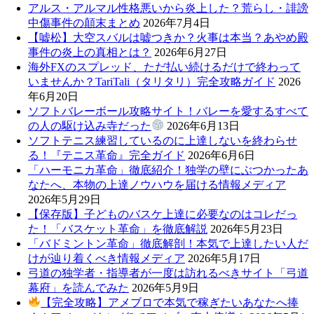
アルス・アルマル性格悪いから炎上した？荒らし・誹謗
中傷事件の顛末まとめ
2026年7月4日
【嘘松】大空スバルは嘘つきか？火事は本当？あやめ殿
事件の炎上の真相とは？
2026年6月27日
海外FXのスプレッド、ただ払い続けるだけで終わって
いませんか？TariTali（タリタリ）完全攻略ガイド
2026
年6月20日
ソフトバレーボール攻略サイト！バレーを愛するすべて
の人の駆け込み寺だった
2026年6月13日
ソフトテニス練習しているのに上達しないを終わらせ
る！『テニス革命』完全ガイド
2026年6月6日
「ハーモニカ革命」徹底紹介！独学の壁にぶつかったあ
なたへ、本物の上達ノウハウを届ける情報メディア
2026年5月29日
【保存版】子どものバスケ上達に必要なのはコレだっ
た！「バスケット革命」を徹底解説
2026年5月23日
「バドミントン革命」徹底解剖！本気で上達したい人だ
けが辿り着くべき情報メディア
2026年5月17日
弓道の独学者・指導者が一度は訪れるべきサイト「弓道
幕府」を読んでみた
2026年5月9日
【完全攻略】アメブロで本気で稼ぎたいあなたへ捧