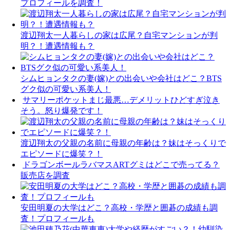
プロフィールを調査！
渡辺翔太一人暮らしの家は広尾？自宅マンションが判
明？！遭遇情報も？
シムヒョンタクの妻(嫁)との出会いや会社はどこ？BTS
グク似の可愛い系美人！
サマリーポケットまじ最悪…デメリットひどすぎ泣き
そう。怒り爆発です！
渡辺翔太の父親の名前に母親の年齢は？妹はそっくりで
エピソードに爆笑？！
ドラゴンボールラバマスARTグミはどこで売ってる？
販売店を調査
安田明夏の大学はどこ？高校・学歴と囲碁の成績も調
査！プロフィールも