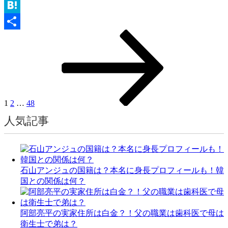
Line
の
打
Hatena
撃
固
固
固
次
投
共
や
定
定
定
の
稿
守
有
ペ
ペ
ペ
ペ
備
の
ー
ー
ー
ー
の
ジ
ジ
ジ
ジ
ペ
特
徴
ー
1
2
…
48
は？
ジ
過
人気記事
去
送
成
り
績
も
調
石山アンジュの国籍は？本名に身長プロフィールも！韓
査！”
国との関係は何？
の
阿部亮平の実家住所は白金？！父の職業は歯科医で母は
衛生士で弟は？