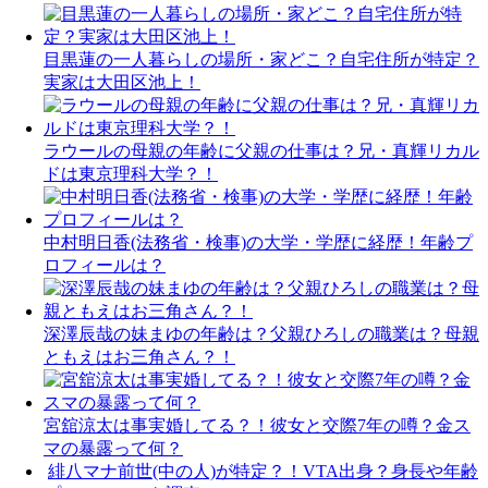
目黒蓮の一人暮らしの場所・家どこ？自宅住所が特定？
実家は大田区池上！
ラウールの母親の年齢に父親の仕事は？兄・真輝リカル
ドは東京理科大学？！
中村明日香(法務省・検事)の大学・学歴に経歴！年齢プ
ロフィールは？
深澤辰哉の妹まゆの年齢は？父親ひろしの職業は？母親
ともえはお三角さん？！
宮舘涼太は事実婚してる？！彼女と交際7年の噂？金ス
マの暴露って何？
緋八マナ前世(中の人)が特定？！VTA出身？身長や年齢