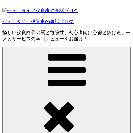
コ
ン
テ
セミリタイア投資家の裏話ブログ
ン
ツ
怪しい投資商品の罠と危険性、初心者向け心得と抜け道、モ
へ
ノとサービスの辛口レビューをお届け！
ス
キ
ッ
プ