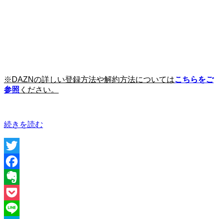
※DAZNの詳しい登録方法や解約方法については
こちらをご
参照
ください。
“パ
続きを読む
ト
リ
ッ
Twitter
ク・
キ
Facebook
ブ
Evernote
レ
ハ
Pocket
ン