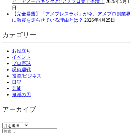
ぐ！アメーバキング2でアメブロ売上倍増！
2026年5月1
日
【完全暴露】「アメプレスラボ」が今、アメブロ副業界
に激震を走らせている理由とは？
2026年4月25日
カテゴリー
お役立ち
イベント
プロ野球
呪術廻戦
投資/ビジネス
日記
芸能
鬼滅の刃
アーカイブ
ア
検
ー