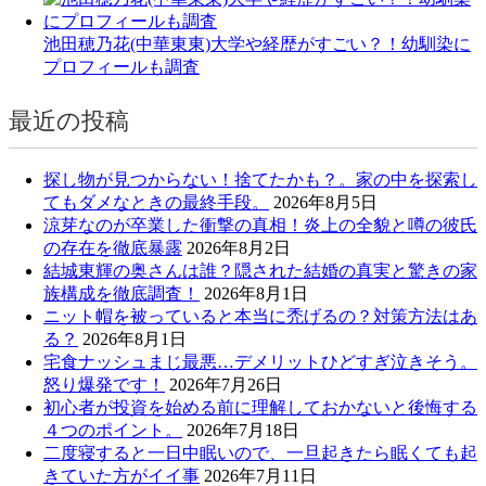
池田穂乃花(中華東東)大学や経歴がすごい？！幼馴染に
プロフィールも調査
最近の投稿
探し物が見つからない！捨てたかも？。家の中を探索し
てもダメなときの最終手段。
2026年8月5日
涼芽なのが卒業した衝撃の真相！炎上の全貌と噂の彼氏
の存在を徹底暴露
2026年8月2日
結城東輝の奥さんは誰？隠された結婚の真実と驚きの家
族構成を徹底調査！
2026年8月1日
ニット帽を被っていると本当に禿げるの？対策方法はあ
る？
2026年8月1日
宅食ナッシュまじ最悪…デメリットひどすぎ泣きそう。
怒り爆発です！
2026年7月26日
初心者が投資を始める前に理解しておかないと後悔する
４つのポイント。
2026年7月18日
二度寝すると一日中眠いので、一旦起きたら眠くても起
きていた方がイイ事
2026年7月11日