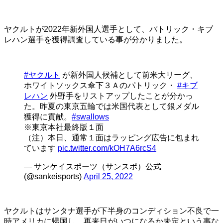
ヤクルトが2022年新外国人選手として、パトリック・キブ
レハン選手を獲得調査している事が分かりました。
#ヤクルト
が新外国人候補として前米大リーグ、
ホワイトソックス傘下３Ａのパトリック・
#キブ
レハン
外野手をリストアップしたことが分かっ
た。昨夏の東京五輪では米国代表として銀メダル
獲得に貢献。
#swallows
※東京本社最終版１面
（注）本日、通常１面はラッピング広告に包まれ
ています
pic.twitter.com/kOH7A6rcS4
— サンケイスポーツ（サンスポ）公式
(@sankeisports)
April 25, 2022
ヤクルトはサンタナ選手が下半身のコンディション不良で一
時アメリカに帰国し、再来日がいつになるか未定という事な