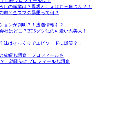
歴！年齢プロフィールは？
ろしの職業は？母親ともえはお三角さん？！
の噂？金スマの暴露って何？
ションが判明？！遭遇情報も？
や会社はどこ？BTSグク似の可愛い系美人！
？妹はそっくりでエピソードに爆笑？！
の成績も調査！プロフィールも
い？！幼馴染にプロフィールも調査