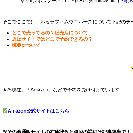
— 幸＠○ンポスター(*￣b￣*)ｼ-ｰｯ! (@mail828_luci)
August
そこでここでは、ルセラフィムウエハースについて下記のテ
どこで売ってるの？販売店について
通販サイトではどこで予約できるの？
概要について
9/25現在、「Amazon」などで予約を受け付けています。
Amazon公式サイトはこちら
※その他通販サイトの在庫状況と値段の詳細は記事後半で！