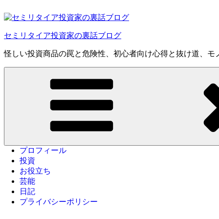
コ
ン
テ
セミリタイア投資家の裏話ブログ
ン
ツ
怪しい投資商品の罠と危険性、初心者向け心得と抜け道、モ
へ
ス
キ
ッ
プ
プロフィール
投資
お役立ち
芸能
日記
プライバシーポリシー