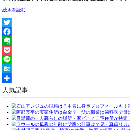
“ル
続きを読む
セ
ラ
フ
Twitter
ィ
ム
Facebook
ウ
Evernote
エ
ハ
Pocket
ー
Line
ス
は
Hatena
ど
共
こ
人気記事
で
有
売
っ
て
る？
販