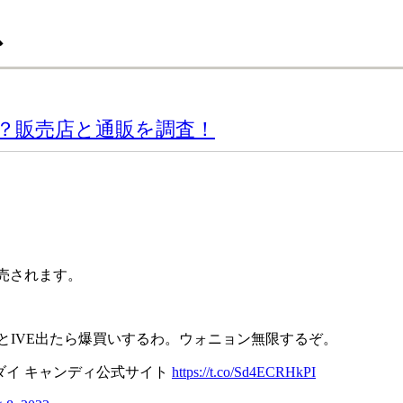
ス
？販売店と通販を調査！
売されます。
INKとIVE出たら爆買いするわ。ウォニョン無限するぞ。
バンダイ キャンディ公式サイト
https://t.co/Sd4ECRHkPI