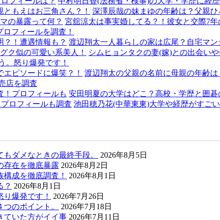
中村明日香(法務省・検事)の大学・学歴に経
深澤辰哉の妹まゆの年齢は？父親ひ
宮舘涼太は事実婚してる？！彼女と交際7年
齢プロフィールを調査！
渡辺翔太一人暮らしの家は広尾？自宅マン
シムヒョンタクの妻(嫁)との出会い
う。怒り爆発です！
渡辺翔太の父親の名前に母親の年齢は
売店を調査
安田明夏の大学はどこ？高校・学歴と囲碁
池田穂乃花(中華東東)大学や経歴がすご
てもダメなときの最終手段。
2026年8月5日
の存在を徹底暴露
2026年8月2日
族構成を徹底調査！
2026年8月1日
る？
2026年8月1日
怒り爆発です！
2026年7月26日
４つのポイント。
2026年7月18日
きていた方がイイ事
2026年7月11日