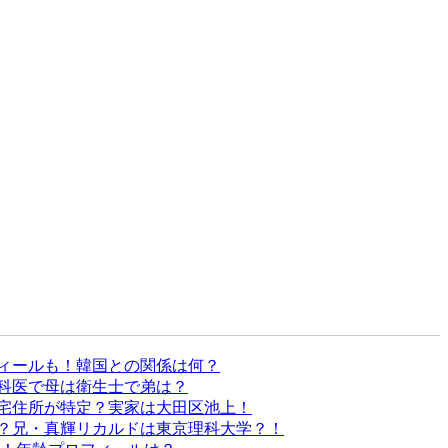
ィールも！韓国との関係は何？
科医で母は衛生士で弟は？
宅住所が特定？実家は大田区池上！
？兄・真輝リカルドは東京理科大学？！