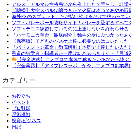
アルス・アルマル性格悪いから炎上した？荒らし・誹謗
【嘘松】大空スバルは嘘つきか？火事は本当？あやめ殿
海外FXのスプレッド、ただ払い続けるだけで終わっていませ
ソフトバレーボール攻略サイト！バレーを愛するすべて
ソフトテニス練習しているのに上達しないを終わらせる
「ハーモニカ革命」徹底紹介！独学の壁にぶつかったあ
【保存版】子どものバスケ上達に必要なのはコレだった
「バドミントン革命」徹底解剖！本気で上達したい人だ
弓道の独学者・指導者が一度は訪れるべきサイト「弓道
【完全攻略】アメブロで本気で稼ぎたいあなたへ捧ぐ
【完全暴露】「アメプレスラボ」が今、アメブロ副業界
カテゴリー
お役立ち
イベント
プロ野球
呪術廻戦
投資/ビジネス
日記