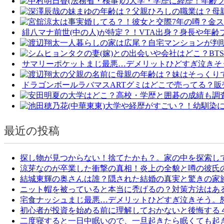
売
店
と
緋八マナ前世(中の人)が特定？！VTA出身？身長や年
通
販
を
サマリーポケットまじ最悪…デメリットひどすぎ泣きそ
調
査！”
ドラゴンボールラバマスARTグミはどこで売ってる？販
の
最近の投稿
探し物が見つからない！捨てたかも？。家の中を探索し
涼芽なのが卒業した衝撃の真相！炎上の全貌と噂の彼氏
結城東輝の奥さんは誰？隠された結婚の真実と驚きの家
ニット帽を被っていると本当に禿げるの？対策方法はあ
宅食ナッシュまじ最悪…デメリットひどすぎ泣きそう。
初心者が投資を始める前に理解しておかないと後悔する
二度寝すると一日中眠いので、一旦起きたら眠くても起